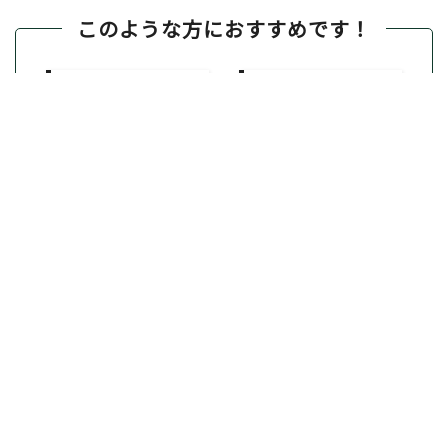
このような方におすすめです！
初心者の方
隙間時間に練習し
たい方
ゴルフを上達した
い方
打ちっぱなしに通
えない方
スコアが伸び悩んで
いる方
自分のスイングを
見たい方
たくさん練習した
い方
正確なデータを知
りたい方
暑いのが苦手な方
気軽にラウンドし
たい方
快適に練習したい
方
仲間とラウンドを
楽しみたい方